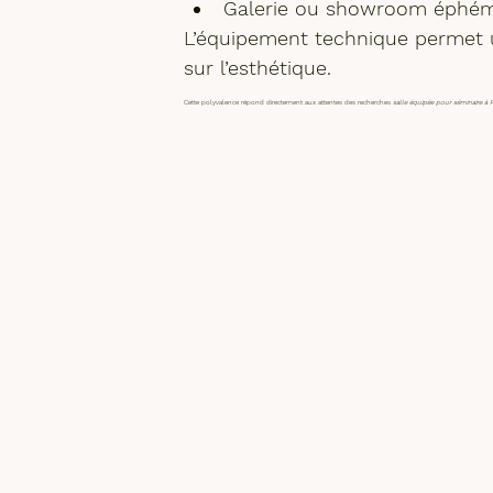
Galerie ou showroom éphé
L’équipement technique permet u
sur l’esthétique. 
Cette polyvalence répond directement aux attentes des recherches 
salle équipée pour séminaire à P