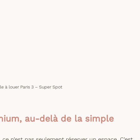
le à louer Paris 3 – Super Spot
ium, au-delà de la simple 
 ce n’est pas seulement réserver un espace. C’est 