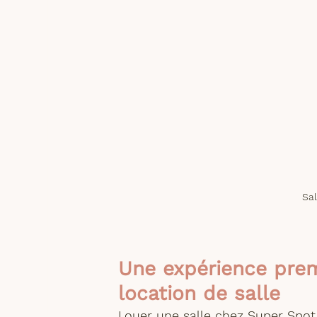
Sal
Une expérience prem
location de salle
Louer une salle chez Super Spot,