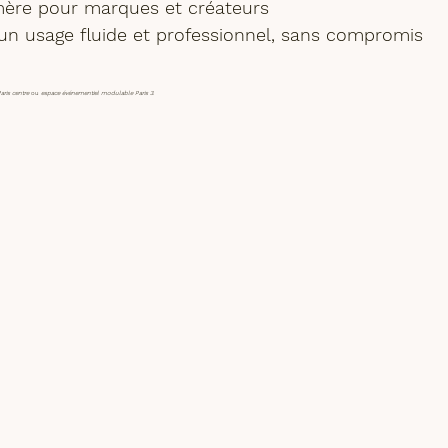
mère
 pour marques et créateurs
n usage fluide et professionnel, sans compromis 
aris centre
 ou 
espace événementiel modulable Paris 3
.