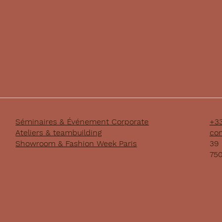
Séminaires & Événement Corporate
+33
Ateliers & teambuilding
con
Showroom & Fashion Week Paris
39 
750