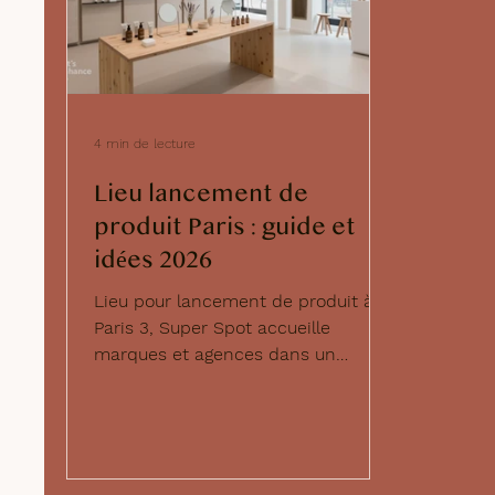
4 min de lecture
Lieu lancement de
produit Paris : guide et
idées 2026
Lieu pour lancement de produit à
Paris 3, Super Spot accueille
marques et agences dans un
espace modulable et central, idéal
pour présentations presse,
événements influenceurs et
activations de marque.