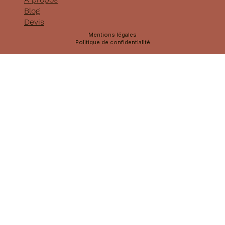
Accueil
À propos
Blog
Devis
Mentions légales
Politique de confidentialité
+33 6 25 22 84 57
contact@superspot.fr
39 rue Volta
75003 Paris