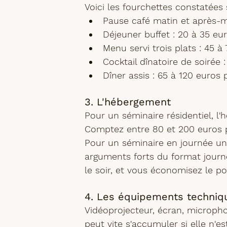
Voici les fourchettes constatées
Pause café matin et après-m
Déjeuner buffet
 : 20 à 35 e
Menu servi trois plats
 : 45 
Cocktail dînatoire de soirée
 
Dîner assis
 : 65 à 120 euros
3. L'hébergement
Pour un 
séminaire résidentiel
, l
Comptez entre 80 et 200 euros pa
Pour un séminaire en journée uni
arguments forts du format 
journ
le soir, et vous économisez le po
4. Les équipements techniq
Vidéoprojecteur, écran, micropho
peut vite s'accumuler si elle n'es