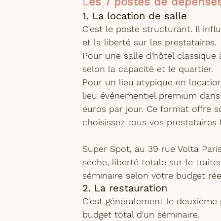
L
es 7 postes de dépenses
1. La location de salle
C'est le poste structurant. Il infl
et la liberté sur les prestataires.
Pour une 
salle d'hôtel classique 
selon la capacité et le quartier.
Pour un 
lieu atypique en locatio
lieu événementiel premium dans le
euros par jour. Ce format offre s
choisissez tous vos prestataires 
Super Spot
, au 39 rue Volta Par
sèche
, liberté totale sur le trai
séminaire selon votre budget rée
2. La restauration
C'est généralement le deuxième 
budget total d'un séminaire.