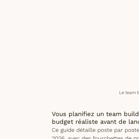
Le team b
Vous planifiez un team build
budget réaliste avant de lan
Ce guide détaille poste par post
2026
, avec des fourchettes de p